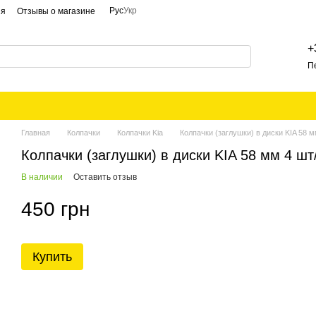
Рус
Укр
ия
Отзывы о магазине
+
П
Главная
Колпачки
Колпачки Kia
Колпачки (заглушки) в диски KIA 58
Колпачки (заглушки) в диски KIA 58 мм 4 ш
В наличии
Оставить отзыв
450 грн
Купить