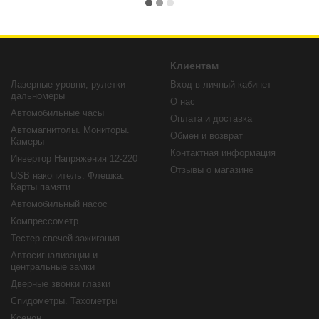
Клиентам
Лазерные уровни, рулетки-
Вход в личный кабинет
дальномеры
О нас
Автомобильные часы
Оплата и доставка
Автомагнитолы. Мониторы.
Обмен и возврат
Камеры
Контактная информация
Инвертор Напряжения 12-220
Отзывы о магазине
USB накопитель. Флешка.
Карты памяти
Автомобильный насос
Компрессометр
Тестер свечей зажигания
Автосигнализации и
центральные замки
Дверные звонки глазки
Спидометры. Тахометры
Ксенон