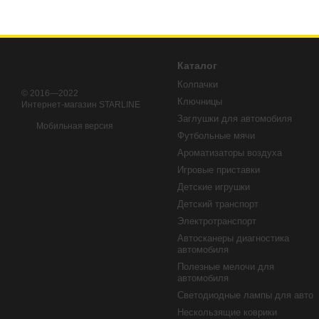
Каталог
Колпачки
© 2016—2022
Ключницы
Интернет-магазин STARLINE
Заглушки для автомобиля
Мобильная версия
Футбольные мячи
Ароматизаторы воздуха
Игровые приставки
Детские игрушки
Детский транспорт
Электротранспорт
Автосканеры диагностика
автомобиля
Полезные мелочи для
автомобиля
Светодиодные лампы для авто
Нескользящие коврики