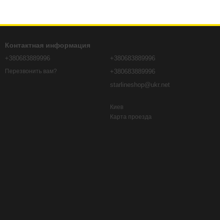
Контактная информация
+380683889996
+380683889996
+380683889996
Перезвонить вам?
starlineshop@ukr.net
Киев
Карта проезда