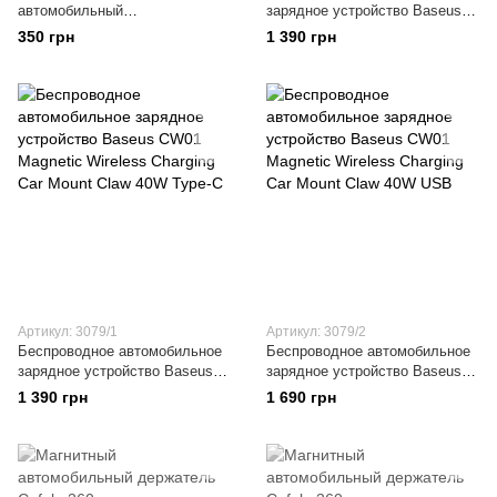
автомобильный
зарядное устройство Baseus
шеститочечный
CW01 Magnetic Wireless
350 грн
1 390 грн
гравитационный держатель
Charging Car Mount Claw 40W
для телефона черный
Артикул: 3079/1
Артикул: 3079/2
Беспроводное автомобильное
Беспроводное автомобильное
зарядное устройство Baseus
зарядное устройство Baseus
CW01 Magnetic Wireless
CW01 Magnetic Wireless
1 390 грн
1 690 грн
Charging Car Mount Claw 40W
Charging Car Mount Claw 40W
Type-C
USB