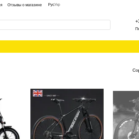
Рус
Укр
ия
Отзывы о магазине
+
П
Со