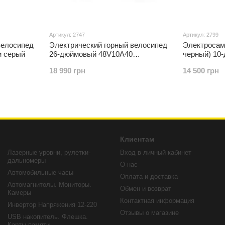
Артикул: 2747
Артикул: 2799
велосипед
Электрический горный велосипед
Электросамо
м серый
26-дюймовый 48V10A40
черный) 10
километров черныо красный
амортизаци
18 990 грн
14 500 грн
Клиентам
Лазерные уровни, рулетки-
Вход в личный кабинет
дальномеры
О нас
Автомобильные часы
Оплата и доставка
Автомагнитолы. Мониторы.
Обмен и возврат
Камеры
Контактная информация
Инвертор Напряжения 12-220
Отзывы о магазине
USB накопитель. Флешка.
Карты памяти