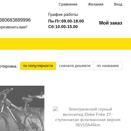
Сравнение
Желания
Вход
График работы:
380683889996
Пн-Пт:09.00-18.00
Мой заказ
Сб:10.00-15.00
ерезвонить вам?
по популярности
сначала дешевле
по названию
ртировка: