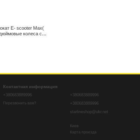
кат E- scooter Max(
-дюймовые колеса с
ей 36В 15Ач
Контактная информация
+380683889996
+380683889996
+380683889996
Перезвонить вам?
starlineshop@ukr.net
Киев
Карта проезда