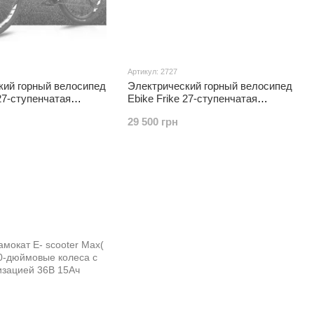
Артикул: 2727
кий горный велосипед
Электрический горный велосипед
 27-ступенчатая
Ebike Frike 27-ступенчатая
я версия 36V10A46km
флагманская версия 36V10A46km
29 500 грн