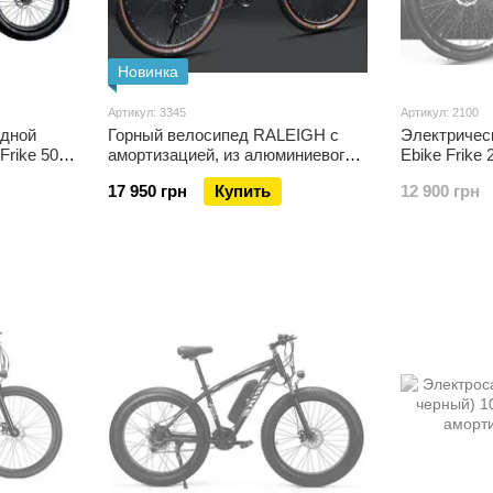
Новинка
Артикул: 3345
Артикул: 2100
адной
Горный велосипед RALEIGH с
Электричес
Frike 500
амортизацией, из алюминиевого
Ebike Frike
0
сплава, гидравлические тормоза
флагманска
17 950 грн
Купить
12 900 грн
33 скорости 27,5 дюймов (170-195
см)