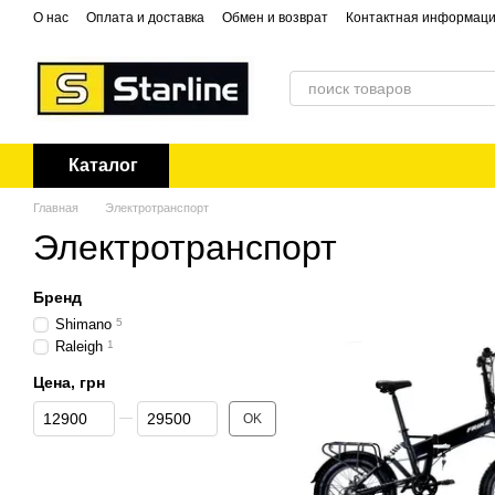
Перейти к основному контенту
О нас
Оплата и доставка
Обмен и возврат
Контактная информац
Каталог
Главная
Электротранспорт
Электротранспорт
Бренд
Shimano
5
Raleigh
1
Цена, грн
От Цена, грн
До Цена, грн
OK