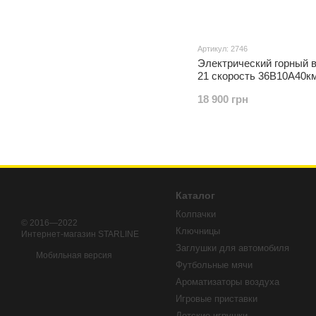
Артикул: 2746
Электрический горный 
21 скорость 36В10А40к
18 900 грн
Каталог
Колпачки
© 2016—2022
Ключницы
Интернет-магазин STARLINE
Заглушки для автомобиля
Мобильная версия
Футбольные мячи
Ароматизаторы воздуха
Игровые приставки
Детские игрушки