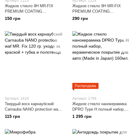
Артикул: 1223
Артикул: 1224
Жидкое стекло 9H MR-FIX
Жидкое стекло 9H MR-FIX
PREMIUM COATING
PREMIUM COATING
нанокерамика, керамика,
нанокерамика, керамика,
150 грн
290 грн
жидкая керамика, гидрофобное
жидкая керамика, гидрофобное
покрытие 30мл.
покрытие 50мл.
Распродажа
Артикул: 1616
Артикул: 1799
Твердый воск карнаубский
Жидкое стекло нанокерамика
Carnauba NANO protection waf
DPRO Type H полный набор,
MR. Fix 120 гр. ухода за
керамическое покрытие для
115 грн
1 295 грн
краской + губка и полотенце
авто (Made in Japan) 160мл.