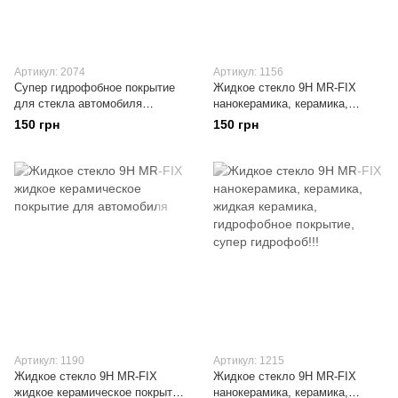
Артикул: 2074
Артикул: 1156
Супер гидрофобное покрытие
Жидкое стекло 9H MR-FIX
для стекла автомобиля
нанокерамика, керамика,
непромокаемый агент Анти-
жидкая керамика, гидрофобное
150 грн
150 грн
дождь Водонепроницаемый
покрытие, супер гидрофоб!!!
уход
Артикул: 1190
Артикул: 1215
Жидкое стекло 9H MR-FIX
Жидкое стекло 9H MR-FIX
жидкое керамическое покрытие
нанокерамика, керамика,