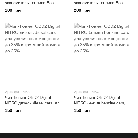
экономитель топлива Eco
экономитель топлива Eco
OBD2 дизель diesel, меньше
OBD2 для бензина , меньше
100 грн
200 грн
расход топлива и выброса до
расход топлива и выброса до
15% и
15% и
Артикул: 1963
Артикул: 1964
Чип-Тюнинг OBD2 Digital
Чип-Тюнинг OBD2 Digital
NITRO дизель diesel cars, для
NITRO бензин benzine cars,
увеличение мощности до 35%
для увеличение мощности до
150 грн
150 грн
и крутящий момент до 25%
35% и крутящий момент до
25%