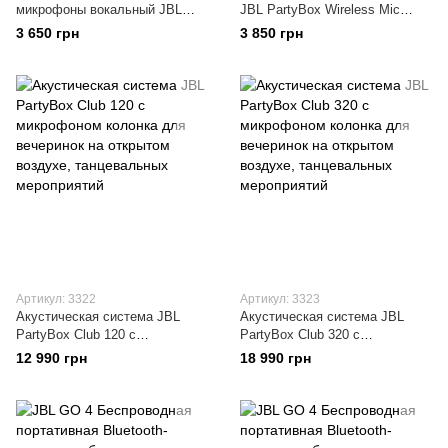
микрофоны вокальный JBL
JBL PartyBox Wireless Mic
Partybox Wireless Microphone
(JBLPBWIRELESSMIC)
3 650 грн
3 850 грн
Set JBLWIRELESSMIC
Артикул: 3322
Артикул: 3323
Акустическая система JBL
Акустическая система JBL
PartyBox Club 120 с
PartyBox Club 320 с
микрофоном колонка для
микрофоном колонка для
12 990 грн
18 990 грн
вечеринок на открытом
вечеринок на открытом
воздухе, танцевальных
воздухе, танцевальных
мероприятий
мероприятий