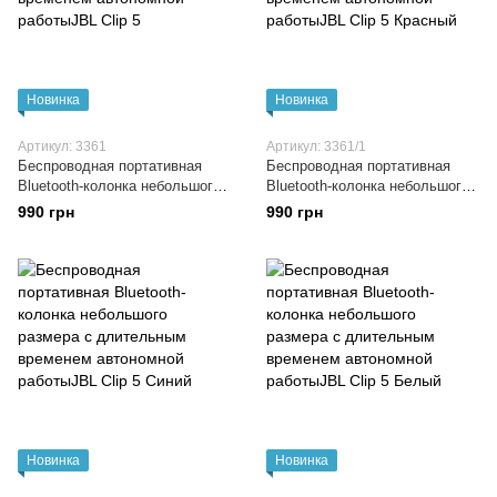
Новинка
Новинка
Артикул: 3361
Артикул: 3361/1
Беспроводная портативная
Беспроводная портативная
Bluetooth-колонка небольшого
Bluetooth-колонка небольшого
размера с длительным
размера с длительным
990 грн
990 грн
временем автономной
временем автономной
работыJBL Clip 5
работыJBL Clip 5 Красный
Новинка
Новинка