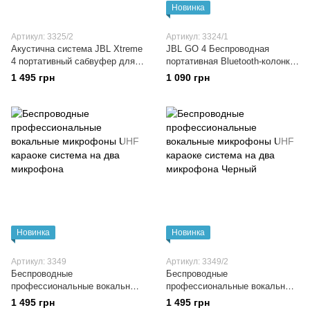
Новинка
Артикул: 3325/2
Артикул: 3324/1
Акустична система JBL Xtreme
JBL GO 4 Беспроводная
4 портативный сабвуфер для
портативная Bluetooth-колонка
улицы, USB, AUX, DC
небольшого размера с
1 495 грн
1 090 грн
Камуфляж
длительным временем
автономной работы
Новинка
Новинка
Артикул: 3349
Артикул: 3349/2
Беспроводные
Беспроводные
профессиональные вокальные
профессиональные вокальные
микрофоны UHF караоке
микрофоны UHF караоке
1 495 грн
1 495 грн