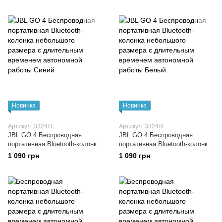
система на два микрофона
система на два микрофона
Черный
Новинка
Новинка
Артикул: 3324/3
Артикул: 3324/4
JBL GO 4 Беспроводная
JBL GO 4 Беспроводная
портативная Bluetooth-колонка
портативная Bluetooth-колонка
небольшого размера с
небольшого размера с
1 090 грн
1 090 грн
длительным временем
длительным временем
автономной работы Синий
автономной работы Белый