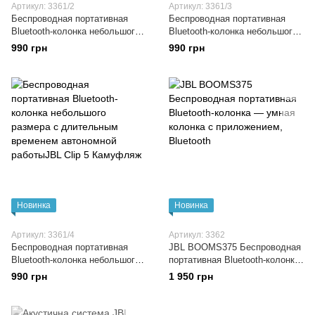
Артикул: 3361/2
Артикул: 3361/3
Беспроводная портативная
Беспроводная портативная
Bluetooth-колонка небольшого
Bluetooth-колонка небольшого
размера с длительным
размера с длительным
990 грн
990 грн
временем автономной
временем автономной
работыJBL Clip 5 Синий
работыJBL Clip 5 Белый
Новинка
Новинка
Артикул: 3361/4
Артикул: 3362
Беспроводная портативная
JBL BOOMS375 Беспроводная
Bluetooth-колонка небольшого
портативная Bluetooth-колонка
размера с длительным
— умная колонка с
990 грн
1 950 грн
временем автономной
приложением, Bluetooth
работыJBL Clip 5 Камуфляж