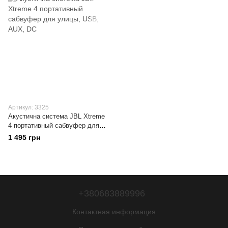
Артикул: 3325
Акустична система JBL Xtreme
4 портативный сабвуфер для
улицы, USB, AUX, DC
1 495 грн
+380683889996
Контактная информация