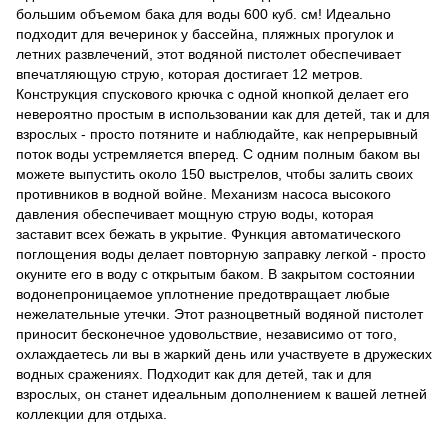
большим объемом бака для воды 600 куб. см! Идеально
подходит для вечеринок у бассейна, пляжных прогулок и
летних развлечений, этот водяной пистолет обеспечивает
впечатляющую струю, которая достигает 12 метров.
Конструкция спускового крючка с одной кнопкой делает его
невероятно простым в использовании как для детей, так и для
взрослых - просто потяните и наблюдайте, как непрерывный
поток воды устремляется вперед. С одним полным баком вы
можете выпустить около 150 выстрелов, чтобы залить своих
противников в водной войне. Механизм насоса высокого
давления обеспечивает мощную струю воды, которая
заставит всех бежать в укрытие. Функция автоматического
поглощения воды делает повторную заправку легкой - просто
окуните его в воду с открытым баком. В закрытом состоянии
водонепроницаемое уплотнение предотвращает любые
нежелательные утечки. Этот разноцветный водяной пистолет
приносит бесконечное удовольствие, независимо от того,
охлаждаетесь ли вы в жаркий день или участвуете в дружеских
водных сражениях. Подходит как для детей, так и для
взрослых, он станет идеальным дополнением к вашей летней
коллекции для отдыха.