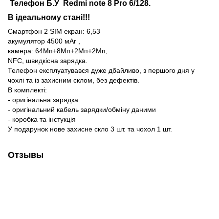
Телефон Б.У Redmi note 8 Pro 6/128.
В ідеальному стані!!!
Смартфон 2 SIM екран: 6,53
акумулятор 4500 мАг ,
камера: 64Мп+8Мп+2Мп+2Мп,
NFC, швидкісна зарядка.
Телефон експлуатувався дуже дбайливо, з першого дня у
чохлі та із захисним склом, без дефектів.
В комплекті:
- оригінальна зарядка
- оригінальний кабель зарядки/обміну даними
- коробка та інстукція
У подарунок нове захисне скло 3 шт. та чохол 1 шт.
Отзывы