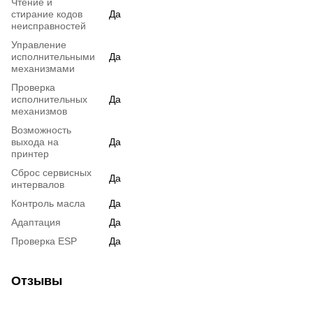
Чтение и
стирание кодов
Да
неисправностей
Управление
исполнительными
Да
механизмами
Проверка
исполнительных
Да
механизмов
Возможность
выхода на
Да
принтер
Сброс сервисных
Да
интервалов
Контроль масла
Да
Адаптация
Да
Проверка ESP
Да
Отзывы