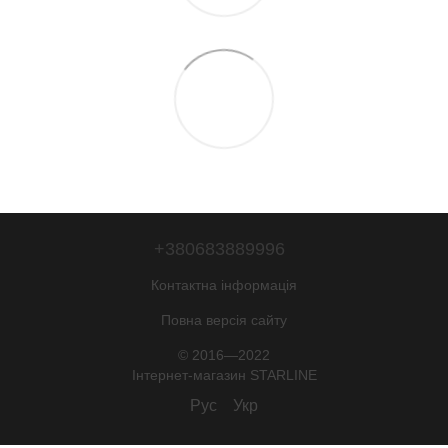
+380683889996
Контактна інформація
Повна версія сайту
© 2016—2022
Iнтернет-магазин STARLINE
Рус
Укр