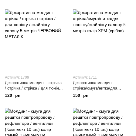
логотипа під машину комплект
авто Скотч 3М, тюнінг, стайлінг
2 шт.
Артикул: 1709
Артикул: 1711
Декоративна молдинг - стрічка
Декоративна молдинг —
/ стрічка / стрічка / для тюнінгу
стрічка/смуга/нитка/для
/ стайлінгу салону 5 метрів
тюнінгу/стайлінгу салону 5
120 грн
150 грн
ЧЕРВОНИЙ МЕТАЛІК
метрів колір ХРМ (срібло)