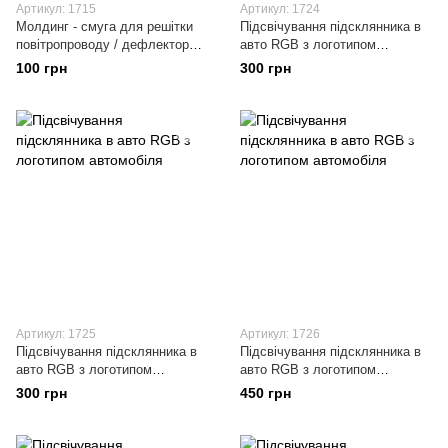
Артикул: 1715
Артикул: 1724
Молдинг - смуга для решітки
Підсвічування підсклянника в
повітропроводу / дефлектора /
авто RGB з логотипом
вентиляції (Комплект 10 шт.)
автомобіля
100 грн
300 грн
колір ХРОМ (срібло)
Артикул: 1725
Артикул: 1726
Підсвічування підсклянника в
Підсвічування підсклянника в
авто RGB з логотипом
авто RGB з логотипом
автомобіля
автомобіля
300 грн
450 грн