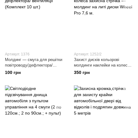
Артикул: 1376
Артикул: 1252/2
Молдинг — смуга для решітки
Захист дисків кольорові
повітроводу/дефлектора/
молдинги наклейки на колеса
вентиляції (Комплект 10 шт.)
захисна стрічка — молдинг на
100 грн
350 грн
литі диски Wheel Pro 7,6 м.