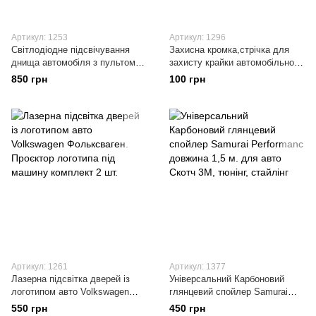
Артикул: 1253
Артикул: 1296
Світлодіодне підсвічування
Захисна кромка,стрічка для
днища автомобіля з пультом
захисту крайки автомобільної
управління на 4 смуги (2 по
двері від відколів і подряпин
850 грн
100 грн
120см.; 2 по 90см.; + пульт)
довжина 5 метрів
Артикул: 1261
Артикул: 1377
Лазерна підсвітка дверей із
Універсальний Карбоновий
логотипом авто Volkswagen
глянцевий спойлер Samurai
Фольксваген. Проєктор
Performanc довжина 1,5 м. для
550 грн
450 грн