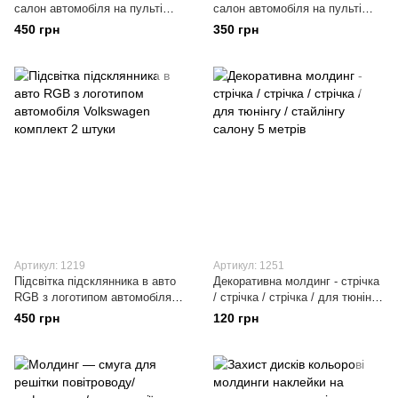
салон автомобіля на пульті
салон автомобіля на пульті
керування 12 діодів (8
керування 9 діодів (8 кольорів)
450 грн
350 грн
кольорів) мерехтить у такт
мерехтить у такт музики!
музики!
Артикул: 1219
Артикул: 1251
Підсвітка підсклянника в авто
Декоративна молдинг - стрічка
RGB з логотипом автомобіля
/ стрічка / стрічка / для тюнінгу
Volkswagen комплект 2 штуки
/ стайлінгу салону 5 метрів
450 грн
120 грн