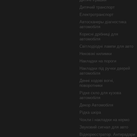
Дитячий транспорт
Електротранспорт
Автосканеры діагностика
автомобіля
Корисні дрібниці для
автомобіля
Світлодіодні лампи для авто
Нековзкі килимки
Накладки на пороги
Накладки під ручки дверей
автомобіля
Денні ходові вогні,
поворотники
Рідке скло для кузова
автомобіля
Декор Автомобіля
Рідка шкіра
Чохли і накладки на кермо
Звуковий сигнал для авто
Відеореєстратор. Антирадари