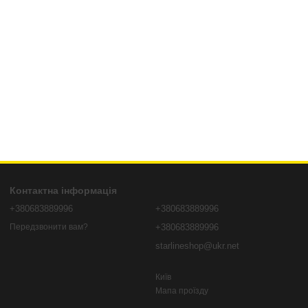
Контактна інформація
+380683889996
+380683889996
+380683889996
Передзвонити вам?
starlineshop@ukr.net
Київ
Мапа проїзду