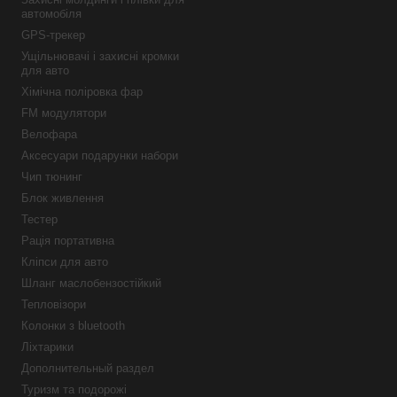
автомобіля
GPS-трекер
Ущільнювачі і захисні кромки
для авто
Хімічна поліровка фар
FM модулятори
Велофара
Аксесуари подарунки набори
Чип тюнинг
Блок живлення
Тестер
Рація портативна
Кліпси для авто
Шланг маслобензостійкий
Тепловізори
Колонки з bluetooth
Ліхтарики
Дополнительный раздел
Туризм та подорожі