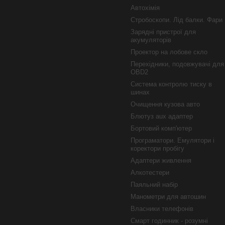
Автохімія
Стробоскопи. Лід балки. Фари
Зарядні пристрої для
акумуляторів
Проектор на лобове скло
Перехідники, подовжувачі для
OBD2
Система контролю тиску в
шинах
Очищення кузова авто
Блютуз aux адаптер
Бортовий комп'ютер
Програматори. Емулятори і
коректори пробігу
Адаптери живлення
Алкотестери
Паяльний набір
Манометри для автошин
Власники телефонів
Смарт годинник - розумні