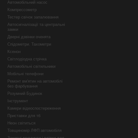
Автомобільний насос
Компрессометр
Тестер свічок запалювання
Автосигналізації та центральні
замки
Дверні дзвінки оченята
Спідометри. Тахометри
Ксенон
Світлодіодна стрічка
Автомобільні світильники
Мобільні телефони
Ремонт вм'ятин на автомобілі
без фарбування
Розумний Будинок
Інструмент
Камери відеоспостереження
Приставки для тб
Неон світиться
Товщиномір ЛФП автомобіля
Захисні молдинги і плівки для