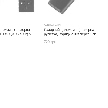
Артикул: 1404
лекомір ( лазерна
Лазерний далекомір ( лазерна
L-D40 (0,05-40 м) V
рулетка) заряджання через usb
мокутника, довжина,
40 метрів. Ультрамінідальне
720 грн
вимірювання