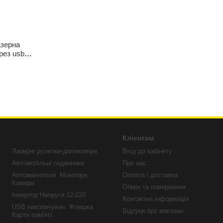
азерна
рез usb
Клієнтам
Лазерні рулетки-далекоміри
Вхід до кабінету
Автомобільні годинники
Про нас
Автомагнітоли. Монітори.
Оплата і доставка
Камери
Обмін та повернення
Інвертор Напруги 12-220
Контактна інформація
USB накопичувач. Флешка.
Відгуки про магазин
Карти пам'яті