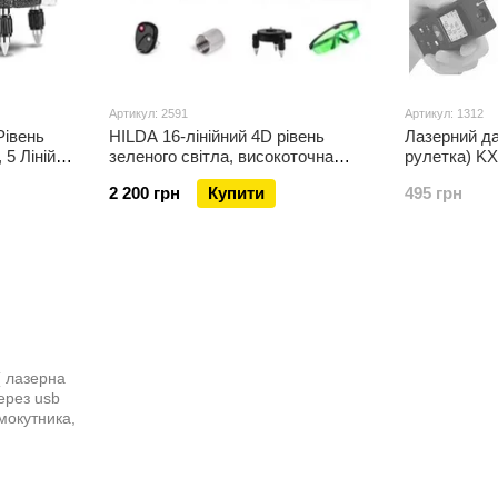
Артикул: 2591
Артикул: 1312
Рівень
HILDA 16-лінійний 4D рівень
Лазерний да
 5 Ліній 6
зеленого світла, високоточна
рулетка) KX
мулятор
автоматична лінія Максимальна
куба, S пря
2 200 грн
Купити
495 грн
комплектація
гіпотеннуза