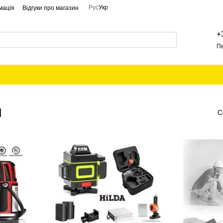
Рус
Укр
мація
Відгуки про магазин
+
П
и
С