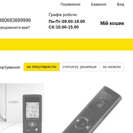
Порівняння
Бажання
Вхід
Графік роботи:
380683889996
Пн-Пт:09.00-18.00
Мій кошик
Сб:10.00-15.00
ередзвонити вам?
за популярністю
спочатку дешевше
за назвою
ортування: