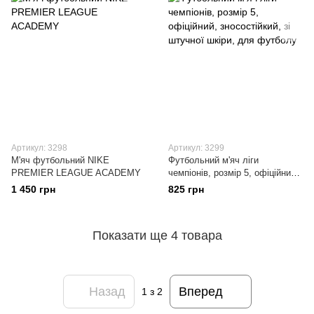
Артикул: 3298
Артикул: 3299
М'яч футбольний NIKE
Футбольний м'яч ліги
PREMIER LEAGUE ACADEMY
чемпіонів, розмір 5, офіційний,
зносостійкий, зі штучної шкіри,
1 450 грн
825 грн
для футболу
Показати ще 4 товара
Назад
Вперед
1
з 2