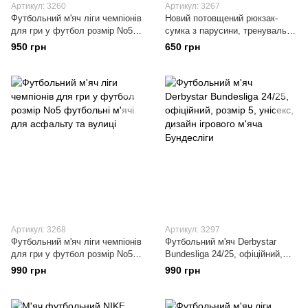
Артикул: 3260
Артикул: 3267
Футбольний м'яч ліги чемпіонів
Новий потовщений рюкзак-
для гри у футбол розмір No5
сумка з парусини, тренувальна
футбольні м'ячі для асфальту
сумка із застібкою на шнурку,
950 грн
650 грн
та вулиці TRIONDA
спортивна сумка на два плеча,
містка
Артикул: 3268
Артикул: 3297
Футбольний м'яч ліги чемпіонів
Футбольний м'яч Derbystar
для гри у футбол розмір No5
Bundesliga 24/25, офіційний,
футбольні м'ячі для асфальту
розмір 5, унісекс, дизайн
990 грн
990 грн
та вулиці
ігрового м'яча Бундесліги