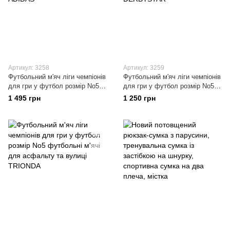
Артикул: 3258
Артикул: 3259
Футбольний м'яч ліги чемпіонів
Футбольний м'яч ліги чемпіонів
для гри у футбол розмір No5
для гри у футбол розмір No5
футбольні м'ячі для асфальту
футбольні м'ячі для асфальту
1 495 грн
1 250 грн
та вулиці ADIDAS
та вулиці DERBYSTAR