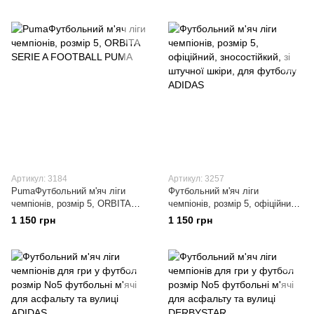
для футболу ADIDAS
для футболу UNIFORIA
Артикул: 3184
Артикул: 3257
PumaФутбольний м'яч ліги
Футбольний м'яч ліги
чемпіонів, розмір 5, ORBITA
чемпіонів, розмір 5, офіційний,
SERIE A FOOTBALL PUMA
зносостійкий, зі штучної шкіри,
1 150 грн
1 150 грн
для футболу ADIDAS