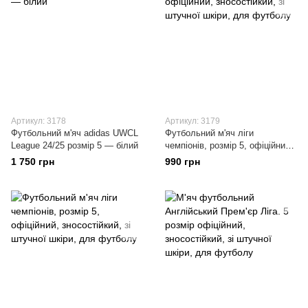
Артикул: 3178
Артикул: 3179
Футбольний м'яч adidas UWCL
Футбольний м'яч ліги
League 24/25 розмір 5 — білий
чемпіонів, розмір 5, офіційний,
зносостійкий, зі штучної шкіри,
1 750 грн
990 грн
для футболу