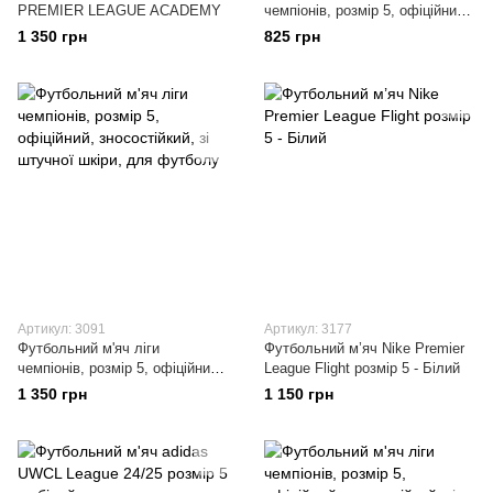
PREMIER LEAGUE ACADEMY
чемпіонів, розмір 5, офіційний,
зносостійкий, зі штучної шкіри,
1 350 грн
825 грн
для футболу
Артикул: 3091
Артикул: 3177
Футбольний м'яч ліги
Футбольний м’яч Nike Premier
чемпіонів, розмір 5, офіційний,
League Flight розмір 5 - Білий
зносостійкий, зі штучної шкіри,
1 350 грн
1 150 грн
для футболу