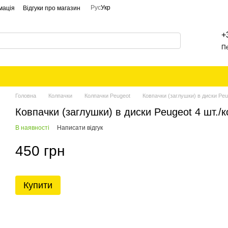
Рус
Укр
мація
Відгуки про магазин
+
П
Головна
Колпачки
Колпачки Peugeot
Ковпачки (заглушки) в диски Peu
Ковпачки (заглушки) в диски Peugeot 4 шт./
В наявності
Написати відгук
450 грн
Купити