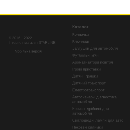
Каталог
Колпачки
© 2016—2022
Ключниці
Iнтернет-магазин STARLINE
Заглушки для автомобіля
Мобільна версія
Футбольні м'ячі
Ароматизатори повітря
Ігрові приставки
Дитячі іграшки
Дитячий транспорт
Електротранспорт
Автосканеры діагностика
автомобіля
Корисні дрібниці для
автомобіля
Світлодіодні лампи для авто
Нековзкі килимки