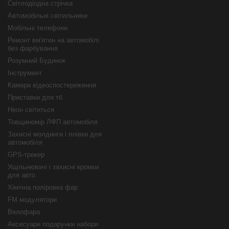
Світлодіодна стрічка
Автомобільні світильники
Мобільні телефони
Ремонт вм'ятин на автомобілі
без фарбування
Розумний Будинок
Інструмент
Камери відеоспостереження
Приставки для тб
Неон світиться
Товщиномір ЛФП автомобіля
Захисні молдинги і плівки для
автомобіля
GPS-трекер
Ущільнювачі і захисні кромки
для авто
Хімічна поліровка фар
FM модулятори
Велофара
Аксесуари подарунки набори