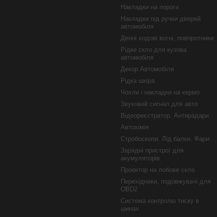
Накладки на пороги
Накладки під ручки дверей
автомобіля
Денні ходові вогні, поворотники
Рідке скло для кузова
автомобіля
Декор Автомобіля
Рідка шкіра
Чохли і накладки на кермо
Звуковий сигнал для авто
Відеореєстратор. Антирадари
Автохімія
Стробоскопи. Лід балки. Фари
Зарядні пристрої для
акумуляторів
Проектор на лобове скло
Перехідники, подовжувачі для
OBD2
Система контролю тиску в
шинах