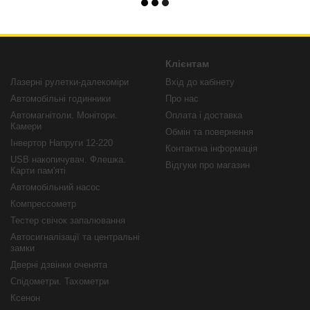
Клієнтам
Лазерні рулетки-далекоміри
Вхід до кабінету
Автомобільні годинники
Про нас
Автомагнітоли. Монітори.
Оплата і доставка
Камери
Обмін та повернення
Інвертор Напруги 12-220
Контактна інформація
USB накопичувач. Флешка.
Відгуки про магазин
Карти пам'яті
Автомобільний насос
Компрессометр
Тестер свічок запалювання
Автосигналізації та центральні
замки
Дверні дзвінки оченята
Спідометри. Тахометри
Ксенон