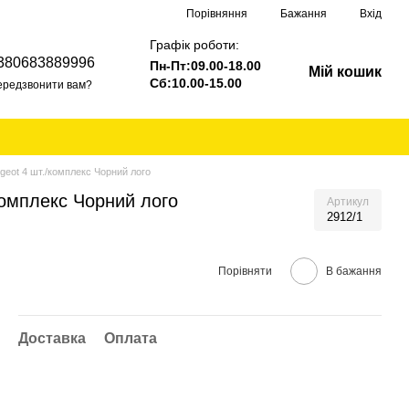
Порівняння
Бажання
Вхід
Графік роботи:
380683889996
Пн-Пт:09.00-18.00
Мій кошик
Сб:10.00-15.00
ередзвонити вам?
geot 4 шт./комплекс Чорний лого
комплекс Чорний лого
Артикул
2912/1
Порівняти
В бажання
Доставка
Оплата