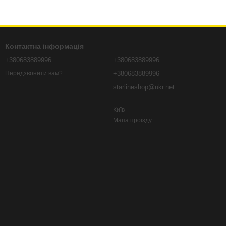
Контактна інформація
+380683889996
+380683889996
+380683889996
Передзвонити вам?
starlineshop@ukr.net
Київ
Мапа проїзду