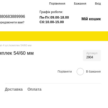
Порівняння
Бажання
Вхід
Графік роботи:
380683889996
Пн-Пт:09.00-18.00
Мій кошик
Сб:10.00-15.00
ередзвонити вам?
an 4 шт./комплек 54/60 мм
омплек 54/60 мм
Артикул
2904
Порівняти
В бажання
Доставка
Оплата