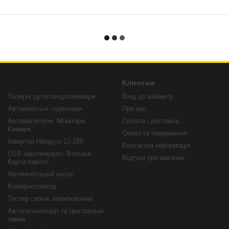
Клієнтам
Лазерні рулетки-далекоміри
Вхід до кабінету
Автомобільні годинники
Про нас
Автомагнітоли. Монітори.
Оплата і доставка
Камери
Обмін та повернення
Інвертор Напруги 12-220
Контактна інформація
USB накопичувач. Флешка.
Відгуки про магазин
Карти пам'яті
Автомобільний насос
Компрессометр
Тестер свічок запалювання
Автосигналізації та центральні
замки