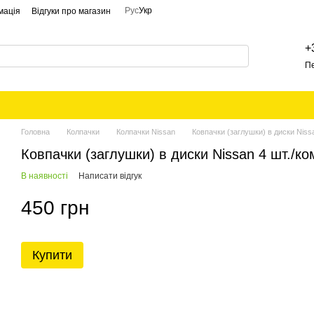
Рус
Укр
мація
Відгуки про магазин
+
П
Головна
Колпачки
Колпачки Nissan
Ковпачки (заглушки) в диски Niss
Ковпачки (заглушки) в диски Nissan 4 шт./к
В наявності
Написати відгук
450 грн
Купити