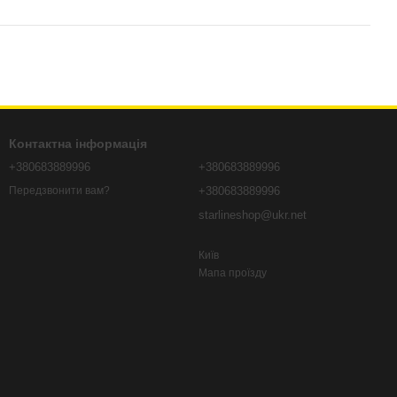
Контактна інформація
+380683889996
+380683889996
+380683889996
Передзвонити вам?
starlineshop@ukr.net
Київ
Мапа проїзду