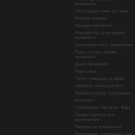
автомобіля
Світлодіодні лампи для авто
Нековзкі килимки
Накладки на пороги
Накладки під ручки дверей
автомобіля
Денні ходові вогні, поворотники
Рідке скло для кузова
автомобіля
Декор Автомобіля
Рідка шкіра
Чохли і накладки на кермо
Звуковий сигнал для авто
Відеореєстратор. Антирадари
Автохімія
Стробоскопи. Лід балки. Фари
Зарядні пристрої для
акумуляторів
Проектор на лобове скло
Перехідники, подовжувачі для