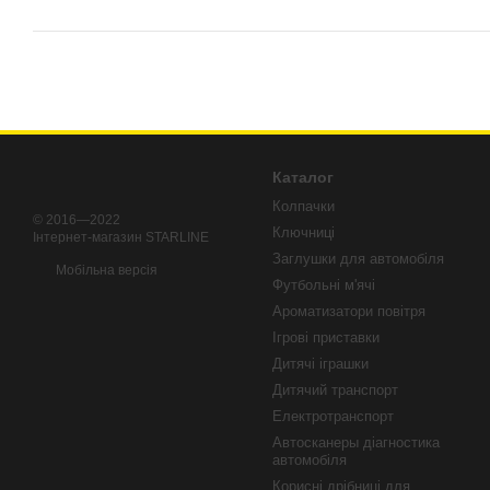
Каталог
Колпачки
© 2016—2022
Ключниці
Iнтернет-магазин STARLINE
Заглушки для автомобіля
Мобільна версія
Футбольні м'ячі
Ароматизатори повітря
Ігрові приставки
Дитячі іграшки
Дитячий транспорт
Електротранспорт
Автосканеры діагностика
автомобіля
Корисні дрібниці для