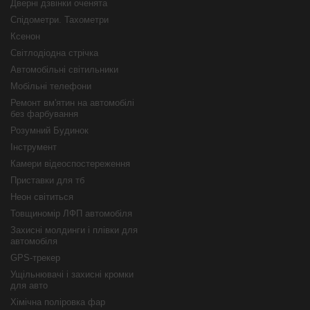
Дверні дзвінки оченята
Спідометри. Тахометри
Ксенон
Світлодіодна стрічка
Автомобільні світильники
Мобільні телефони
Ремонт вм'ятин на автомобілі
без фарбування
Розумний Будинок
Інструмент
Камери відеоспостереження
Приставки для тб
Неон світиться
Товщиномір ЛФП автомобіля
Захисні молдинги і плівки для
автомобіля
GPS-трекер
Ущільнювачі і захисні кромки
для авто
Хімічна поліровка фар