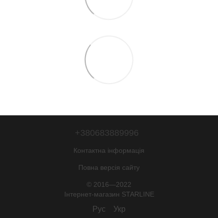
+380683889996
Контактна інформація
Повна версія сайту
© 2016—2022
Iнтернет-магазин STARLINE
Рус
Укр