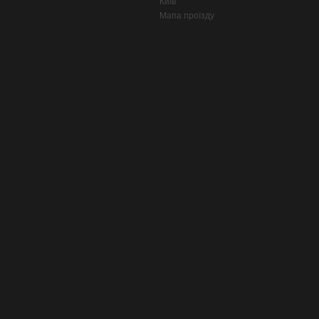
Київ
Мапа проїзду