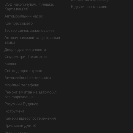
USB накопичувач. Флешка.
Відгуки про магазин
Карти пам'яті
Автомобільний насос
Компрессометр
Тестер свічок запалювання
Автосигналізації та центральні
замки
Дверні дзвінки оченята
Спідометри. Тахометри
Ксенон
Світлодіодна стрічка
Автомобільні світильники
Мобільні телефони
Ремонт вм'ятин на автомобілі
без фарбування
Розумний Будинок
Інструмент
Камери відеоспостереження
Приставки для тб
Неон світиться