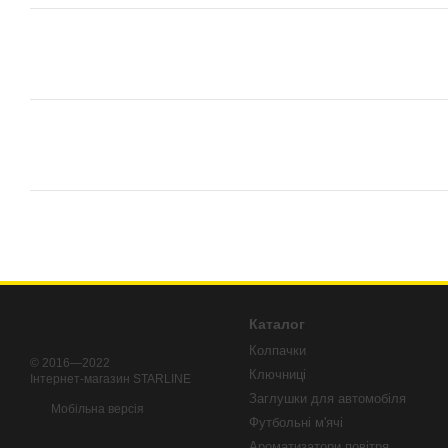
Каталог
Колпачки
© 2016—2022
Ключниці
Iнтернет-магазин STARLINE
Заглушки для автомобіля
Мобільна версія
Футбольні м'ячі
Ароматизатори повітря