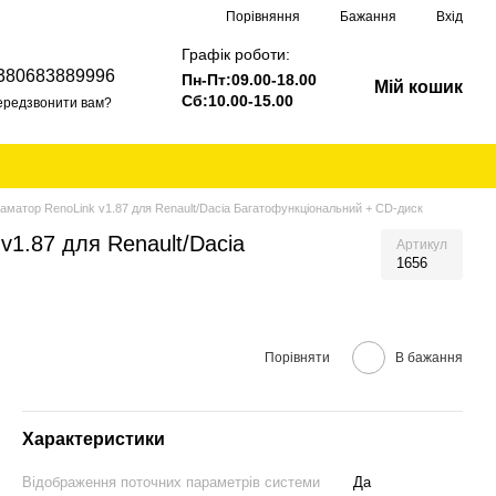
Порівняння
Бажання
Вхід
Графік роботи:
380683889996
Пн-Пт:09.00-18.00
Мій кошик
Сб:10.00-15.00
ередзвонити вам?
раматор RenoLink v1.87 для Renault/Dacia Багатофункціональний + CD-диск
v1.87 для Renault/Dacia
Артикул
1656
Порівняти
В бажання
Характеристики
Відображення поточних параметрів системи
Да