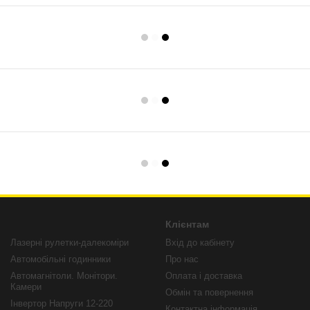
Клієнтам
Лазерні рулетки-далекоміри
Вхід до кабінету
Автомобільні годинники
Про нас
Автомагнітоли. Монітори.
Оплата і доставка
Камери
Обмін та повернення
Інвертор Напруги 12-220
Контактна інформація