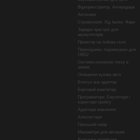
Відеореєстратор. Антирадари
Автохімія
Стробоскопи. Лід балки. Фари
Зарядні пристрої для
акумуляторів
Проектор на лобове скло
Перехідники, подовжувачі для
OBD2
Система контролю тиску в
шинах
Очищення кузова авто
Блютуз aux адаптер
Бортовий комп'ютер
Програматори. Емулятори і
коректори пробігу
Адаптери живлення
Алкотестери
Паяльний набір
Манометри для автошин
Власники телефонів