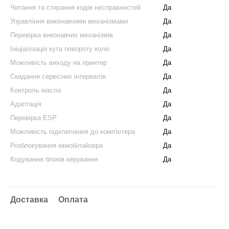
Читання та стирання кодів несправностей
Да
Управління виконавчими механізмами
Да
Перевірка виконавчих механізмів
Да
Ініціалізація кута повороту коліс
Да
Можливість виходу на принтер
Да
Скидання сервісних інтервалів
Да
Контроль масла
Да
Адаптація
Да
Перевірка ESP
Да
Можливість підключення до комп'ютера
Да
Розблокування іммобілайзера
Да
Кодування блоків керування
Да
Доставка
Оплата