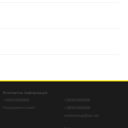
Контактна інформація
+380683889996
+380683889996
+380683889996
Передзвонити вам?
starlineshop@ukr.net