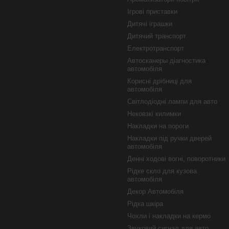
Ігрові приставки
Дитячі іграшки
Дитячий транспорт
Електротранспорт
Автосканеры діагностика
автомобіля
Корисні дрібниці для
автомобіля
Світлодіодні лампи для авто
Нековзкі килимки
Накладки на пороги
Накладки під ручки дверей
автомобіля
Денні ходові вогні, поворотники
Рідке скло для кузова
автомобіля
Декор Автомобіля
Рідка шкіра
Чохли і накладки на кермо
Звуковий сигнал для авто