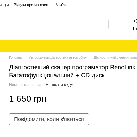
Рус
Укр
мація
Відгуки про магазин
+
П
Головна
Автосканеры діагностика автомобіля
Діагностичний сканер прог
Діагностичний сканер програматор RenoLink 
Багатофункціональний + CD-диск
Немає в наявності
Написати відгук
1 650 грн
Повідомити, коли з'явиться