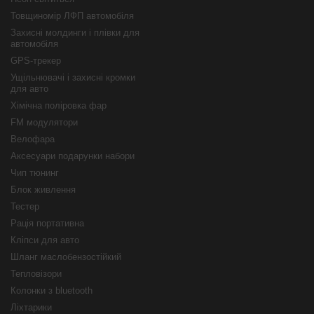
Товщиномір ЛФП автомобіля
Захисні молдинги і плівки для
автомобіля
GPS-трекер
Ущільнювачі і захисні кромки
для авто
Хімічна поліровка фар
FM модулятори
Велофара
Аксесуари подарунки набори
Чип тюнинг
Блок живлення
Тестер
Рація портативна
Кліпси для авто
Шланг маслобензостійкий
Тепловізори
Колонки з bluetooth
Ліхтарики