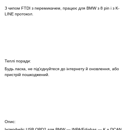
З чипом FTDI з перемикачем, працює для BMW з 8 pin і з K-
LINE протокол.
Теплі поради:
Будь ласка, не під'єднуйтеся до інтернету й оновлення, або
пристрій пошкоджений.
Опис:
Інтерфейс USB OBD2 для BMW — INPA/Ediabas — K + DCAN