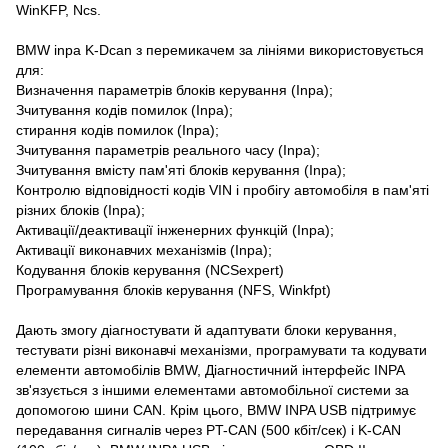
WinKFP, Ncs.
BMW inpa K-Dcan з перемикачем за лініями використовується
для:
Визначення параметрів блоків керування (Inpa);
Зчитування кодів помилок (Inpa);
стирання кодів помилок (Inpa);
Зчитування параметрів реального часу (Inpa);
Зчитування вмісту пам'яті блоків керування (Inpa);
Контролю відповідності кодів VIN і пробігу автомобіля в пам'яті
різних блоків (Inpa);
Активації/деактивації інженерних функцій (Inpa);
Активації виконавчих механізмів (Inpa);
Кодування блоків керування (NCSexpert)
Програмування блоків керування (NFS, Winkfpt)
Дають змогу діагностувати й адаптувати блоки керування,
тестувати різні виконавчі механізми, програмувати та кодувати
елементи автомобілів BMW, Діагностичний інтерфейс INPA
зв'язується з іншими елементами автомобільної системи за
допомогою шини CAN. Крім цього, BMW INPA USB підтримує
передавання сигналів через PT-CAN (500 кбіт/сек) і K-CAN