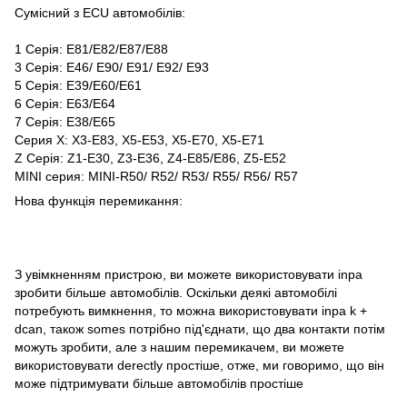
Сумісний з ECU автомобілів:
1 Серія: E81/E82/E87/E88
3 Серія: E46/ E90/ E91/ E92/ E93
5 Серія: E39/E60/E61
6 Серія: E63/E64
7 Серія: E38/E65
Серия X: X3-E83, X5-E53, X5-E70, X5-E71
Z Серія: Z1-E30, Z3-E36, Z4-E85/E86, Z5-E52
MINI серия: MINI-R50/ R52/ R53/ R55/ R56/ R57
Нова функція перемикання:
З увімкненням пристрою, ви можете використовувати inpa
зробити більше автомобілів. Оскільки деякі автомобілі
потребують вимкнення, то можна використовувати inpa k +
dcan, також somes потрібно під'єднати, що два контакти потім
можуть зробити, але з нашим перемикачем, ви можете
використовувати derectly простіше, отже, ми говоримо, що він
може підтримувати більше автомобілів простіше