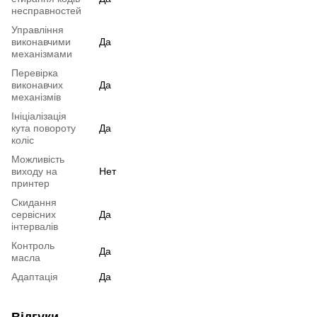
несправностей
Управління
виконавчими
Да
механізмами
Перевірка
виконавчих
Да
механізмів
Ініціалізація
кута повороту
Да
коліс
Можливість
виходу на
Нет
принтер
Скидання
сервісних
Да
інтервалів
Контроль
Да
масла
Адаптація
Да