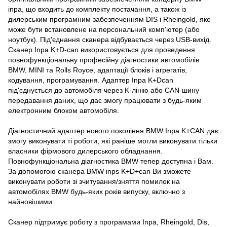
inpa, що входить до комплекту постачання, а також із
дилерським програмним забезпеченням DIS і Rheingold, яке
може бути встановлене на персональний комп'ютер (або
ноутбук). Під'єднання сканера відбувається через USB-вихід.
Сканер Inpa K+D-can використовується для проведення
повнофункціональну професійну діагностики автомобілів
BMW, MINI та Rolls Royce, адаптації блоків і агрегатів,
кодування, програмування. Адаптер Inpa K+Dcan
під'єднується до автомобіля через K-лінію або CAN-шину
передавання даних, що дає змогу працювати з будь-яким
електронним блоком автомобіля.
Діагностичний адаптер нового покоління BMW Inpa K+CAN дає
змогу виконувати ті роботи, які раніше могли виконувати тільки
власники фірмового дилерського обладнання.
Повнофункціональна діагностика BMW тепер доступна і Вам.
За допомогою сканера BMW inps K+D+can Ви зможете
виконувати роботи зі зчитування/зняття помилок на
автомобілях BMW будь-яких років випуску, включно з
найновішими.
Сканер підтримує роботу з програмами Inpa, Rheingold, Dis,