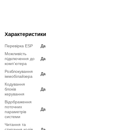
Характеристики
Перевірка ESP
Да
Можливість
підключення до
Да
комп'ютера
Розблокування
Да
іммобілайзера
Кодування
блоків
Да
керування
Відображення
поточних
Да
параметрів
системи
Читання та
стирання кодів
Да