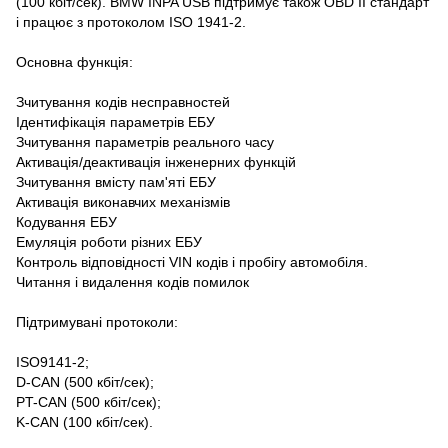
(100 кбіт/сек). BMW INPA USB підтримує також OBD II стандарт
і працює з протоколом ISO 1941-2.
Основна функція:
Зчитування кодів несправностей
Ідентифікація параметрів ЕБУ
Зчитування параметрів реального часу
Активація/деактивація інженерних функцій
Зчитування вмісту пам'яті ЕБУ
Активація виконавчих механізмів
Кодування ЕБУ
Емуляція роботи різних ЕБУ
Контроль відповідності VIN кодів і пробігу автомобіля.
Читання і видалення кодів помилок
Підтримувані протоколи:
ISO9141-2;
D-CAN (500 кбіт/сек);
PT-CAN (500 кбіт/сек);
K-CAN (100 кбіт/сек).