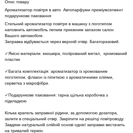
Опис товару
Ароматизатор повітря в авто Автопарфуми преміумсегмент
подарункове паковання
Стильний ароматизатор повітря в машину з логотипом
наповнить автомобіль легким приємним запахом салон
Вашого автомобіля.
Заправка відбувається через верхній отвір. Багаторазовий.
✓Якісні матеріали: екошкіра, полірований метал, хромований
пластик
✓Багата комплектація: ароматизатор із хромованим
логотипом, флакон із піпеткою з ароматичними оліями,
серветка з мікрофібри.
✓Подарункове паковання: гарна щільна коробочка з
підкладкою
Кілька крапель заправної рідини, за допомогою дозатора,
залити в спеціальний отвір. Закріпити на решітці повітроводу.
Завдяки натуральній олійній основі однієї заправки вистачить
на тривалий термін.