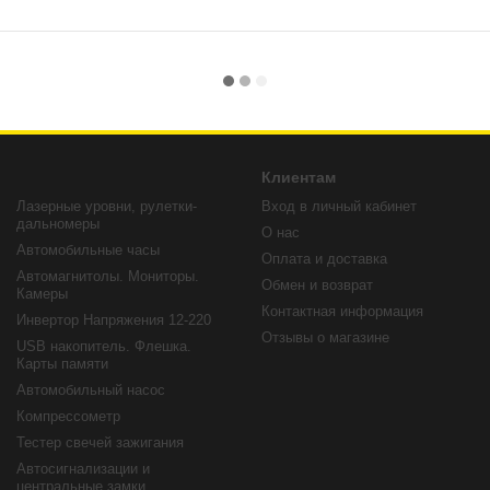
Клиентам
Лазерные уровни, рулетки-
Вход в личный кабинет
дальномеры
О нас
Автомобильные часы
Оплата и доставка
Автомагнитолы. Мониторы.
Обмен и возврат
Камеры
Контактная информация
Инвертор Напряжения 12-220
Отзывы о магазине
USB накопитель. Флешка.
Карты памяти
Автомобильный насос
Компрессометр
Тестер свечей зажигания
Автосигнализации и
центральные замки