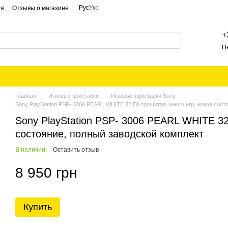
Рус
Укр
ия
Отзывы о магазине
+
П
Главная
Игровые приставки
Игровые приставки Sony
Sony PlayStation PSP- 3006 PEARL WHITE 32 Гб прошитая, много игр, новое сост
Sony PlayStation PSP- 3006 PEARL WHITE 32
состояние, полный заводской комплект
В наличии
Оставить отзыв
8 950 грн
Купить