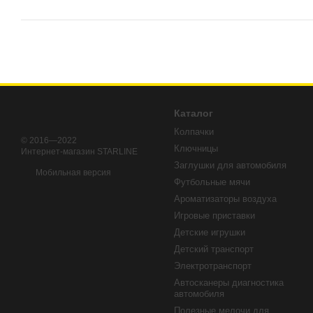
Каталог
Колпачки
© 2016—2022
Ключницы
Интернет-магазин STARLINE
Заглушки для автомобиля
Мобильная версия
Футбольные мячи
Ароматизаторы воздуха
Игровые приставки
Детские игрушки
Детский транспорт
Электротранспорт
Автосканеры диагностика
автомобиля
Полезные мелочи для