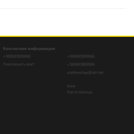
Контактная информация
+380683889996
+380683889996
+380683889996
Перезвонить вам?
starlineshop@ukr.net
Киев
Карта проезда