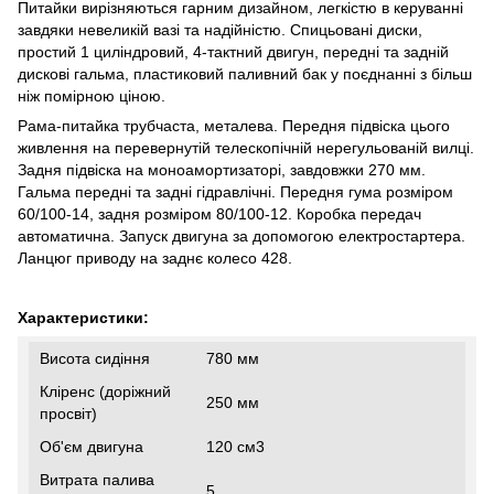
Питайки вирізняються гарним дизайном, легкістю в керуванні
завдяки невеликій вазі та надійністю. Спицьовані диски,
простий 1 циліндровий, 4-тактний двигун, передні та задній
дискові гальма, пластиковий паливний бак у поєднанні з більш
ніж помірною ціною.
Рама-питайка трубчаста, металева. Передня підвіска цього
живлення на перевернутій телескопічній нерегульованій вилці.
Задня підвіска на моноамортизаторі, завдовжки 270 мм.
Гальма передні та задні гідравлічні. Передня гума розміром
60/100-14, задня розміром 80/100-12. Коробка передач
автоматична. Запуск двигуна за допомогою електростартера.
Ланцюг приводу на заднє колесо 428.
Характеристики:
Висота сидіння
780 мм
Кліренс (доріжний
250 мм
просвіт)
Об'єм двигуна
120 см3
Витрата палива
5