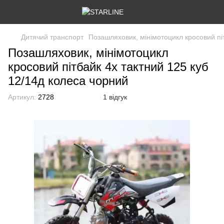
Дитячий транспорт
Позашляховик, мінімотоцикл кросовий пі
Позашляховик, мінімотоцикл
кросовий пітбайк 4х тактний 125 куб
12/14д колеса чорний
Артикул:
2728
1 відгук