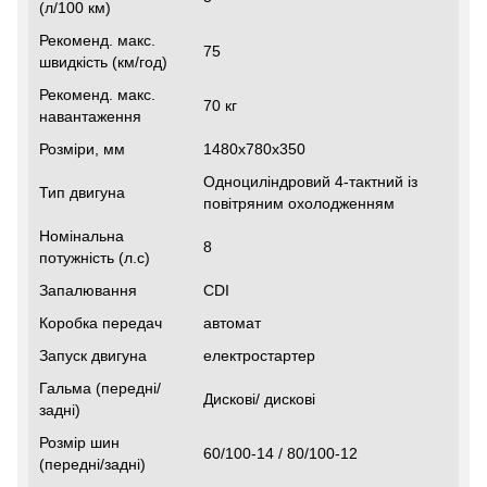
(л/100 км)
Рекоменд. макс.
75
швидкість (км/год)
Рекоменд. макс.
70 кг
навантаження
Розміри, мм
1480х780х350
Одноциліндровий 4-тактний із
Тип двигуна
повітряним охолодженням
Номінальна
8
потужність (л.с)
Запалювання
CDI
Коробка передач
автомат
Запуск двигуна
електростартер
Гальма (передні/
Дискові/ дискові
задні)
Розмір шин
60/100-14 / 80/100-12
(передні/задні)