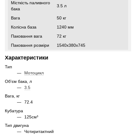
Місткість паливного
3.5 л
бака
Вага
50 кг
Колісна база
1240 мм
Паковання вага
72 кг
Паковання розміри
1540х380х745
Характеристики
Тип
Мотоцикл
Об'єм бака, л
3.5
Вага, кг
72.4
Кубатура
125см³
Тип двигуна
Чотиритактний