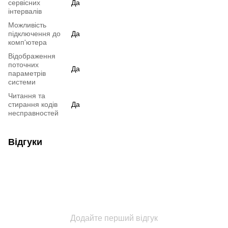
сервісних
Да
інтервалів
Можливість
підключення до
Да
комп'ютера
Відображення
поточних
Да
параметрів
системи
Читання та
стирання кодів
Да
несправностей
Відгуки
Додайте перший відгук