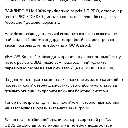
ВАЖЛИВО!!! Це 100% оригінальна версія 1.5 PRO, автосканер
на чіпі PIC18F25K80 , можливості якого значно більші, ніж у
"обрізаної" дешевої версії 2.1
Нові безпровідні діагностичні сканери з кнопкою вкл/викл по
найвигіднішій ціні + в подарунок професійні зареєстровані
версії програм для телефону для ОС Android.
УВАГА!!! Версія 1.5 підходить практично до всіх автомобілів, у
яких є роз'єм OBD2 (якщо сумніваєтесь - під"їжджайте,
перевіримо разом на вашому авто - це БЕЗКОШТОВНО!!!)
За допомогою цього сканера ви з легкістю зможете самостійно
провести комп"ютерну діагностику свого або чужого авто за
декілька хвилин і виправити помилки бортової системи.
Тепер не потрібно їздити для комп"комп'ютерної діагностики
на автосервіс і щоразу витрачати зайві гроші.
Для цього потрібно під"єднати сканер в сервісний роз"єм
ОBD2 Вашого авто, встановити на телефон додаток і все