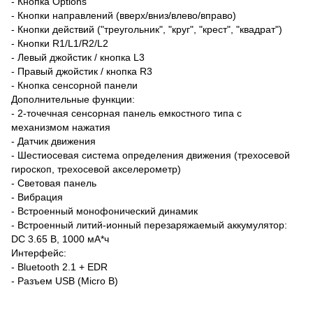
- Кнопка Options
- Кнопки направлений (вверх/вниз/влево/вправо)
- Кнопки действий ("треугольник", "круг", "крест", "квадрат")
- Кнопки R1/L1/R2/L2
- Левый джойстик / кнопка L3
- Правый джойстик / кнопка R3
- Кнопка сенсорной панели
Дополнительные функции:
- 2-точечная сенсорная панель емкостного типа с
механизмом нажатия
- Датчик движения
- Шестиосевая система определения движения (трехосевой
гироскоп, трехосевой акселерометр)
- Световая панель
- Вибрация
- Встроенный монофонический динамик
- Встроенный литий-ионный перезаряжаемый аккумулятор:
DC 3.65 В, 1000 мА*ч
Интерфейс:
- Bluetooth 2.1 + EDR
- Разъем USB (Micro B)